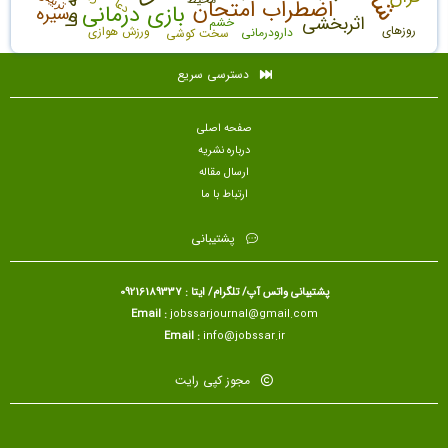
اضطراب امتحان
دعا
بازی درمانی
سیره
اثربخشی
خشم
روزهای
ورزش هوازی
دارودرمانی
سخت کوشی
دسترسی سریع
صفحه اصلی
درباره نشریه
ارسال مقاله
ارتباط با ما
پشتیبانی
پشتیبانی واتس آپ/ تلگرام/ ایتا : 09216189337
Email :
jobssarjournal@gmail.com
Email :
info@jobssar.ir
مجوز کپی رایت