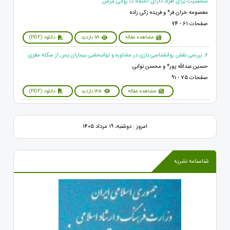
شخصیت برای افراد دارای اختلالات روانی مزمن
معصومه خزان فر* و فریده زکی زاده
صفحات 61 - 74
مشاهده مقاله
171 بازدید
دانلود (PDF)
6. بررسی نقش روانشناسی بازی در مشاوره و توانبخشی بیماران پس از سکته مغزی
حسین عبدالله پور* و محسن نوابی
صفحات 75 - 91
مشاهده مقاله
165 بازدید
دانلود (PDF)
امروز : دوشنبه، ۱۹ مرداد ۱۴۰۵
شناسنامه نشریه