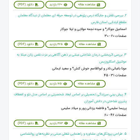
مشاهده مقاله
260 بازدید
دانلود (PDF)
2. بررسی نقش و جایگاه درس پژوهی در توسعه حرفه ای معلمان از دیدگاه معلمان
مقطع ابتدایی استان فارس
اسماعیل جوکار* و سیده نجمه مولایی و لیلا جوکار
صفحات 20 - 30
مشاهده مقاله
425 بازدید
دانلود (PDF)
3. بررسی اثربخشی درمان شناختی مبتنی بر ذهن آگاهی بر عزت نفس زنان مبتلا به
مولتیپل اسکلروزیس
مونا باغبانی نادر و ابوالقاسم خوش کنش* و سعید ایمانی
صفحات 31 - 45
مشاهده مقاله
175 بازدید
دانلود (PDF)
4. پيش بيني سرزندگی تحصیلی بر اساس ابعاد شخصیتی بر اساس مدل نئو و انعطاف
پذیری شناختی در دانش آموزان
پریسا سلیمی* و فاطمه یزدانی پور و میلاد سلیمی
صفحات 46 - 60
مشاهده مقاله
383 بازدید
دانلود (PDF)
5. طراحی پروتکل‌های مشاوره و راهنمایی شغلی مبتنی بر نظریه‌های روانشناسی