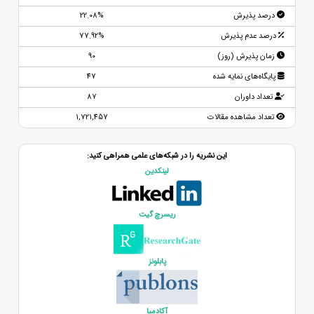
درصد پذیرش
22.08%
درصد عدم پذیرش
77.92%
زمان پذیرش (روز)
90
پایگاه‌های نمایه شده
47
تعداد داوران
87
تعداد مشاهده مقالات
1,721,457
این نشریه را در شبکه‌های علمی همراهی کنید:
لینکدین
ریسرچ گیت
پابلونز
آکادمیا