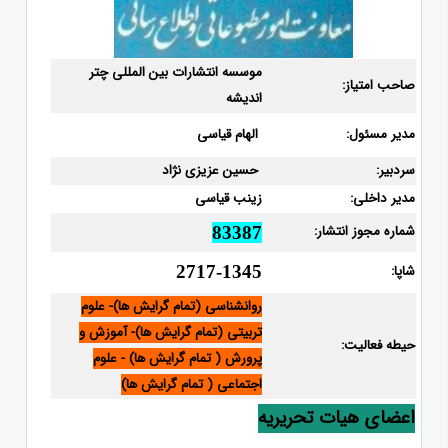
موسسه انتشارات بین المللی چتر
صاحب امتیاز:
اندیشه
مدیر مسئول:
الهام قیاسی
سردبیر:
حسین عزیزی نژاد
مدیر داخلی:
زینب قیاسی
شماره مجوز انتشار:
83387
شاپا:
2717-1345
روانشناسی (تمام گرایش ها)- علوم
تربیتی (تمام گرایش ها)- آموزش و
حیطه فعالیت:
پرورش ( تمام گرایش ها) - علوم
اجتماعی ( تمام گرایش ها)
اعضای هیات تحریریه