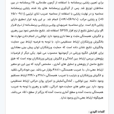
برای تعیین پایایی پرسشنامه با استفاده از آزمون مقدماتی، 25 پرسشنامه در بین
مخاطبان توزیع شد. پس از گردآوری پرسشنامه های یاد شده، پایایی پرسشنامه
محاسبه و در نهایت پایایی با استفاده از محاسبه ضریب تتای ترتیبی (91/0- 75/0
Ɵ=) و پایایی مرکب (91/0-74/0CR=) انجام شد. بر این پایه ابزار تحقیق دارای
پایایی لازم است. برای محاسـبه ضریبهـای روایـی و پایایـی پرسشـنامه از نـرم افـزار
Rو برای تحلیل نتایج از نرم افزار SPSS استفاده شد. نتایج مشخص نمود بین رهبری
و انگیزش، همبستگی مثبت و معنا داری وجود دارد. توانایی در انجام دادن مهارت ها
باانگیزش ورزشکاران ارتباط مستقیمی دارد. با توجه به فرضیه ارتباط بین حمایت
وانگیزش، نتایج نشان داده است که حمایت ورزشکاران توان پیش بینی معناداری
برای افزایش انگیزه ورزشی در آزمودنیها محسوب می شود. یکی دیگر از فرضیات
پژوهش بررسی ارتباط بین آمادگی و انگیزش ورزشی ورزشکاران بوده است که طبق
نتایج حاصل از پژوهش و تحلیل های آماری ، مشخص گردید که بین این دو متغیر
ارتباط معنی دار ، با ضریب همبستگی 488/0 برقرار می باشد. بین خودادراکی ،تقلید
و انگیزش ورزشکاران، و بترتیب با ضریب همبستگی 328/0 و 324/0 ارتباط مستقیم
وجود داشته. بین توانایی ، آمادگی،آسایش و اجرای روان حرکتی ارتباط مستقیمی
وجود دارد. بین متغیر های حمایت،خود ادراکی ، تقلید و رهبری با توجه به ضریب
همبستگی بدست آمده و سطح آماری بدست آمده که بزرگتر از سطح 05/0 می باشد،
هیچگونه ارتباط معنی داری وجود ندارد.
کلمات کلیدی :