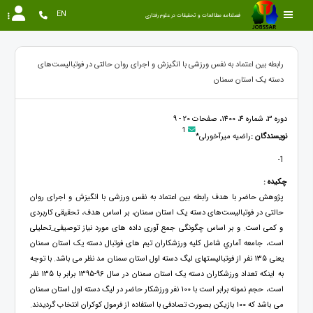
EN
فصلنامه مطالعات و تحقیقات در علوم رفتاری
رابطه بین اعتماد به نفس ورزشی با انگیزش و اجرای روان حالتی در فوتبالیست‌های
دسته یک استان سمنان
دوره 3، شماره 4، 1400، صفحات 20 - 9
1
نویسندگان :
راضیه میرآخورلی*
1
-
چکیده :
پژوهش حاضر با هدف رابطه بین اعتماد به نفس ورزشی با انگیزش و اجرای روان
حالتی در فوتبالیست‌های دسته یک استان سمنان، بر اساس هدف، تحقیقی کاربردی
و کمی است. و بر اساس چگونگی جمع آوری داده های مورد نیاز توصیفی_تحلیلی
است، جامعه آماري شامل کلیه ورزشکاران تیم های فوتبال دسته یک استان سمنان
یعنی 135 نفر از فوتبالیستهای لیگ دسته اول استان سمنان مد نظر می باشد. با توجه
به اینکه تعداد ورزشکاران دسته یک استان سمنان در سال 96-1395 برابر با 135 نفر
است، حجم نمونه برابر است با 100 نفر ورزشکار حاضر در لیگ دسته اول استان سمنان
می باشد که 100 بازیکن بصورت تصادفی با استفاده از فرمول کوکران انتخاب گردیدند.