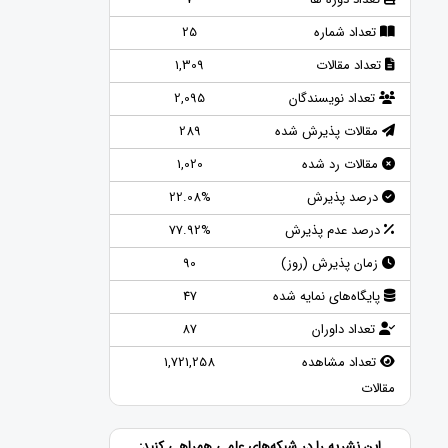
تعداد شماره
25
تعداد مقالات
1,309
تعداد نویسندگان
2,095
مقالات پذیرش شده
289
مقالات رد شده
1,020
درصد پذیرش
22.08%
درصد عدم پذیرش
77.92%
زمان پذیرش (روز)
90
پایگاه‌های نمایه شده
47
تعداد داوران
87
تعداد مشاهده
1,721,258
مقالات
این نشریه را در شبکه‌های علمی همراهی کنید: