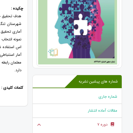
چکیده :
هدف تحقیق حا
شهرستان تنگ
نمونه انتخاب 
اس استفاده ش
آمار استنباطی
معلمان رابطه 
دارد.
شماره های پیشین نشریه
کلمات کلیدی :
شماره جاری
مقالات آماده انتشار
دوره 7