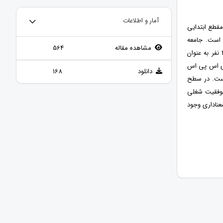
آمار و اطلاعات
قطع ابتدایی
است. جامعه
مشاهده مقاله
564
آماری تحقیق حاضر کلیه ی معلمان ابتدایی شهرستان تنگستان می باشد که از بین آنان تعداد 250 نفر به عنوان
اری اس پی اس
دانلود
168
است. در سطح
 موفقیت شغلی
عناداری وجود