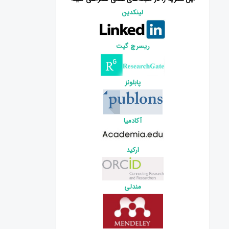
لینکدین
ریسرچ گیت
پابلونز
آکادمیا
ارکید
مندلی