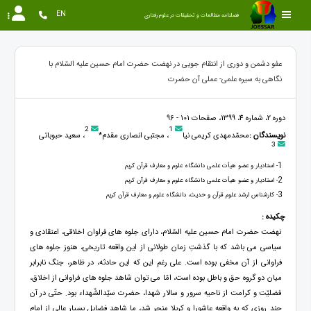
EN
فصلنامه مطالعات و تحقیقات در علوم رفتاری
عفو دشمن و دوری از انتقام جویی در نهضت حضرت امام حسین علیه السّلام با
نگاهی به سیره علمی- عملی آن حضرت
دوره 2، شماره 4، 1399، صفحات 101 - 96
2
1
نویسندگان :
محمّدمهدی کریمی نیا
، مجتبی انصاری مقدم*
، سعید حبوباتی
3
1
- استادیار و عضو هیأت علمی دانشگاه علوم و معارف قرآن کریم
2
- استادیار و عضو هیأت علمی دانشگاه علوم و معارف قرآن کریم
3
- کارشناس ارشد علوم قرآن و حديث، دانشگاه علوم و معارف قرآن كريم
چکیده :
نهضت حضرت امام حسین علیه السّلام، دارای جلوه های فراوان اخلاقی، اعتقادی و
سیاسی می باشد که با گذشتِ زمان طولانی از این واقعه تاریخی، هنوز جلوه های
فراوانی از آن مخفی بوده است. علی رغم این که این حادثه، در ظاهر، جنگ نابرابر
میان دو گروه حق و باطل بوده است، امّا می توان شاهد جلوه های فراوانی از اخلاق،
فضلیّت و کرامت از ناحیه سرور و سالار شهدا، حضرت سیّدالشّهداء بود. حتّی در آن
چند روزی که به واقعه عاشورا و کربلا منجر شد، ما شاهد فضایل بسیار عالی از امام