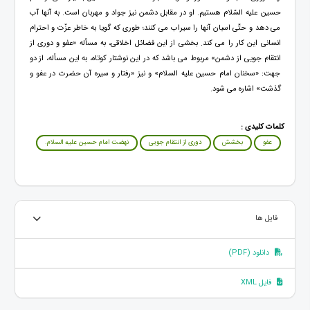
حسین علیه ‏السّلام هستیم. او در مقابل دشمن نیز جواد و مهربان است. به آنها آب
می دهد و حتّی اسبان آنها را سیراب می ‏کنند؛ طوری که گویا به خاطر عزّت و احترام
انسانی این کار را می کند. ‏بخشی از این فضائل اخلاقی، به مسأله «عفو و دوری از
انتقام جویی از دشمن» مربوط می باشد که در این نوشتار کوتاه، به این مسأله، از دو
جهت: «سخنان امام حسین علیه السلام» و نیز «رفتار و سیره آن حضرت در عفو و
گذشت» اشاره می شود.
کلمات کلیدی :
عفو
بخشش
دوری از انتقام جویی
نهضت امام حسین علیه السلام.
فایل ها
دانلود (PDF)
فایل XML