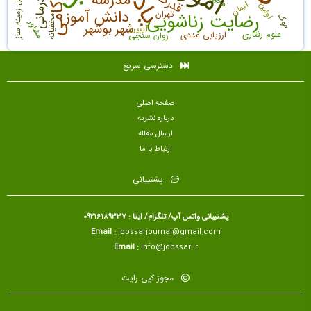
شادکامی
معنادرمانی
عوامل زمینه ساز
قدرت
ایمان
اولین
دانش آموز
تهران
رضایت زناشویی
موک
مخفیانه
مشاور
شهر بوشهر
آییین
علوم رفتاری
ارزیابی عددی
روان سنجی
دسترسی سریع
صفحه اصلی
درباره نشریه
ارسال مقاله
ارتباط با ما
پشتیبانی
پشتیبانی واتس آپ/ تلگرام/ ایتا : 09216189337
Email :
jobssarjournal@gmail.com
Email :
info@jobssar.ir
مجوز کپی رایت