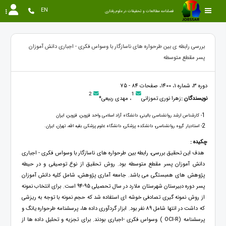
EN
فصلنامه مطالعات و تحقیقات در علوم رفتاری
بررسی رابطه ی بین طرحواره های ناسازگار با وسواس فکری - اجباری دانش آموزان
پسر مقطع متوسطه
دوره 3، شماره 1، 1400، صفحات 84 - 75
2
1
نویسندگان :
زهرا نوری تموزانی
، مهدی ربیعی*
1
- کارشناس ارشد روانشناسی بالینی، دانشگاه آزاد اسلامی واحد قزوین، قزوین، ایران
2
- استادیار گروه روانشناسی، دانشکده پزشکی، دانشگاه علوم پزشکی بقیه الله، تهران، ایران.
چکیده :
هدف این تحقیق بررسی، رابطه بین طرحواره های ناسازگار با وسواس فکری - اجباری
دانش آموزان پسر مقطع متوسطه بود. روش تحقیق از نوع توصیفی و در حیطه
پژوهش های همبستگی می باشد. جامعه آماری پژوهش، شامل کلیه دانش آموزان
پسر دوره دبیرستان شهرستان ملارد در سال تحصیلی 95-94 است. برای انتخاب نمونه
از روش نمونه گیری تصادفی خوشه ای استفاده شد که حجم نمونه با توجه به ریزشی
که داشت در انتها شامل 89 نفر بود. ابزار گردآوری داده ها، پرسشنامه طرحواره يانگ و
پرسشنامه (OCI-R ) وسواس فکری -اجباری بودند. برای تجزیه و تحلیل داده ها از