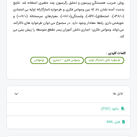
روش ضريب همبستگي پيرسون و تحليل رگرسيون چند متغيری استفاده شد. نتایج
بدست آمده نشان داد که بین وسواس فکری و طرحواره ناسازگارانه اولیه بی اعتمادی
(038/0)، استحقاق(059/0)، وابستگی(018/0)، معیارهای سرسختانه (007/0) و
خویشتن داری رابطه معنادار وجود دارد. در مجموع می توان طرحواره های ناکارآمد
می تواند وسواس فکری- اجباری دانش آموزان پسر مقطع متوسطه را پیش بینی می
کند.
کلمات کلیدی :
طرحواره های ناسازگار اولیه
وسواس فکری – اجباری
نوجوانان
فایل ها
دانلود (PDF)
فایل XML