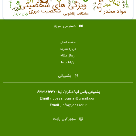
کودک
دیویی
تئاتر
ویژگی های شخصیتی
فتنه
روایت
هوش
آثار
شخصیت مرزی
مواد مخدر
مشکلات زناشویی
زنان باردار
دسترسی سریع
صفحه اصلی
درباره نشریه
ارسال مقاله
ارتباط با ما
پشتیبانی
پشتیبانی واتس آپ/ تلگرام/ ایتا : 09216189337
Email :
jobssarjournal@gmail.com
Email :
info@jobssar.ir
مجوز کپی رایت