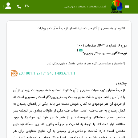
EN
فصلنامه مطالعات و تحقیقات در علوم رفتاری
اشاره ای به بعضی از آثار حیات طیبه انسان از دیدگاه آیات و روایات
دوره 6، شماره 1، 1403، صفحات 1 - 10
1
نویسندگان :
حسین جلائی نوبری*
1
- دانشیار و هیئت علمی گروه معارف اسلامی دانشگاه علوم پزشکی تبریز
20.1001.1.27171345.1403.6.1.1.1
چکیده :
از دیدگاه قرآن کریم حیات حقیقی از آنِ خداوند است و همه موجودات بهره ای از آن
را دارا می باشند. جهان خلقت مظهر رحمت رحمانی پروردگار است و مسیری است که
از طریق آن هر موجودی به کمال خویش دست می یابد. یکی از راههای رسیدن به
کمال رسیدن به حیات طیبه است. حیات طیبه یکی از مقولات بنیادی در اندیشه بشر
معاصر است. مسلمانان و غیرمسلمانان از منظر خاص خود این موضوع را مورد
مطالعه قرار داده¬اند. با توجه به اهمیت و جایگاه والایی که این مسأله نزد دین
مقدس اسلام دارد؛ شناخت و تلاش برای رسیدن به آن، نتایج متفاوتی برای هر
انسانی در بر خواهد داشت. در این پژوهش ابتدا به ذکر معنای حیات طیبه انسانی از