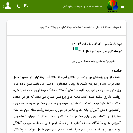
EN
فصلنامه مطالعات و تحقیقات در علوم رفتاری
تجربه زیسته تکاملی دانشجو دانشگاه فرهنگیان در رشته مشاوره
دوره 5، شماره 1، 1402، صفحات 49 - 58
1
نویسندگان :
علی مریدی کمال آباد*
1
- دانشجوی کارشناسی ارشد دانشگاه پیام نور
چکیده :
هدف از این پژوهش بیان تجارب دانش آموخته دانشگاه فرهنگیان در مسیر تکامل
خود برای مشاور مدرسه شدن با روش خودکاوی روایتی می باشد.منبع داده های
پژوهش، خاطرات و تجارب نگارنده، دانش آموخته دانشگاه فرهنگیان است که به شیوه
روایت نگاری تنظیم شده است.یافته های پژوهش نشان می دهد که عوامل متعدد
مانند علاقه خود نویسنده نسبت به این حرفه و راهنمایی مشاور مدرسه، معلمان و
راهنمایی دانش آموزان پایه های بالاتر در دوران دبیرستان(متوسطه دوم در نظام
جدید) در انتخاب وی برای مشاور مدرسه شدن موثر بودند. در دوران دانشجویی
آموزش های دانشگاه، مطالعه کتاب ها و تماشا فیلم های مختلف، موجب آمادگی
اولیه وی برای فعالیت در این حرفه شده است. این متن شامل عوامل و چگونگی