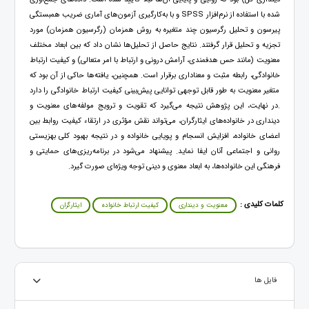
شده با استفاده از نرم‌افزار SPSS و با به‌کارگیری آزمون‌های آماری ضریب همبستگی
پیرسون و تحلیل رگرسیون چند متغیره به روش همزمان (رگرسیون همزمان) مورد
تجزیه و تحلیل قرار گرفتند. نتایج حاصل از تحلیل‌ها نشان داد که بین ابعاد مختلف
معنویت (مانند حس هدفمندی، آرامش درونی و ارتباط با امر متعالی) و کیفیت ارتباط
خانوادگی، رابطه مثبت و معناداری برقرار است. همچنین، یافته‌ها حاکی از آن بود که
متغیر معنویت به طور قابل توجهی توانایی پیش‌بینی کیفیت ارتباط خانوادگی را دارد
.در نهایت، این پژوهش نتیجه می‌گیرد که تقویت و ترویج مولفه‌های معنویت و
دینداری در خانواده‌های ایثارگران، می‌تواند نقش مؤثری در ارتقاء کیفیت روابط بین
اعضای خانواده، افزایش انسجام و پویایی خانواده و در نتیجه بهبود کلی بهزیستی
روانی و اجتماعی آنان ایفا نماید. پیشنهاد می‌شود در برنامه‌ریزی‌های حمایتی و
فرهنگی این خانواده‌ها، به ابعاد معنوی و دینی توجه ویژه‌ای صورت گیرد.
کلمات کلیدی :
معنویت و دینداری
کیفیت ارتباط خانواده
ایثارگران
فایل ها