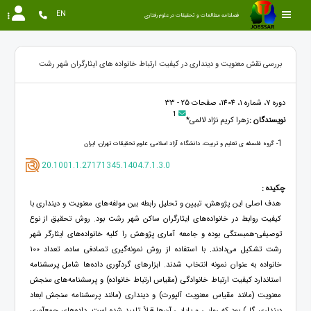
EN
فصلنامه مطالعات و تحقیقات در علوم رفتاری
بررسی نقش معنویت و دینداری در کیفیت ارتباط خانواده های ایثارگران شهر رشت
دوره 7، شماره 1، 1404، صفحات 25 - 33
1
نویسندگان :
زهرا کریم نژاد لالمی*
1
- گروه فلسفه ی تعلیم و تربیت، دانشگاه آزاد اسلامی، علوم تحقیقات تهران، ایران
20.1001.1.27171345.1404.7.1.3.0
چکیده :
هدف اصلی این پژوهش، تبیین و تحلیل رابطه بین مولفه‌های معنویت و دینداری با
کیفیت روابط در خانواده‌های ایثارگران ساکن شهر رشت بود. روش تحقیق از نوع
توصیفی-همبستگی بوده و جامعه آماری پژوهش را کلیه خانواده‌های ایثارگر شهر
رشت تشکیل می‌دادند. با استفاده از روش نمونه‌گیری تصادفی ساده، تعداد 100
خانواده به عنوان نمونه انتخاب شدند. ابزارهای گردآوری داده‌ها شامل پرسشنامه
استاندارد کیفیت ارتباط خانوادگی (مقیاس ارتباط خانواده) و پرسشنامه‌های سنجش
معنویت (مانند مقیاس معنویت آلپورت) و دینداری (مانند پرسشنامه سنجش ابعاد
دینداری گل) بود که روایی و پایایی آن‌ها قبلاً تایید شده است. داده‌های جمع‌آوری